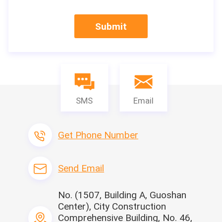
Fahrgeschwindigkeit (vorwärts): 2km/hr
Mit Verknüpfung zu den Hauptbauernhofwerkze
ugen
Submit
Mit Yamma-Maschine
Gummi- Reifen + Paddyrad + Dreh-tiller+wheel-
Käfig
Einzelner Furchenpflug
Diskettenpflug
SMS
Email
Get Phone Number
Send Email
No. (1507, Building A, Guoshan
Center), City Construction
Comprehensive Building, No. 46,