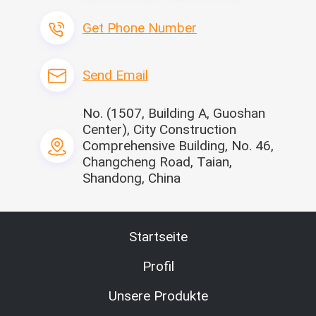
Get Phone Number
Kleiner Traktor
Mittlerer Traktor
Großer Traktor
Send Email
No. (1507, Building A, Guoshan
Center), City Construction
Comprehensive Building, No. 46,
Changcheng Road, Taian,
Shandong, China
Startseite
Profil
Unsere Produkte