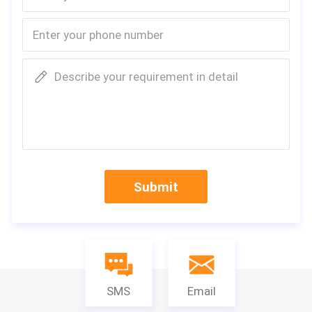
wird auf Entwicklung der charakteristisc
hen landwirtschaftlichen Maschinerie, wi
e
Reisfelder
, Berge, Hügel usw.
fokussier
t
; Spitzenintelligenz, wie das unbemannt
e Fahren, auch Automatisierung wie CV
Describe your requirement in detail
T und Lastgetriebe-Verschiebung etc.
Warenangebot: Ackerschlepper 15hp-
200hp und andere landwirtschaftliche
Maschinen
Submit
SMS
Email