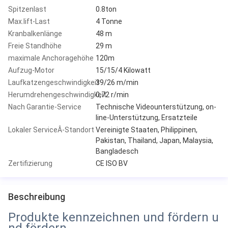
Spitzenlast
0.8ton
Max.lift-Last
4 Tonne
Kranbalkenlänge
48 m
Freie Standhöhe
29 m
maximale Anchoragehöhe
120m
Aufzug-Motor
15/15/4 Kilowatt
Laufkatzengeschwindigkeit
39/26 m/min
Herumdrehengeschwindigkeit
0,72 r/min
Nach Garantie-Service
Technische Videounterstützung, on-
line-Unterstützung, Ersatzteile
Lokaler ServiceÂ-Standort
Vereinigte Staaten, Philippinen,
Pakistan, Thailand, Japan, Malaysia,
Bangladesch
Zertifizierung
CE ISO BV
Beschreibung
Produkte kennzeichnen und fördern u
nd fördern