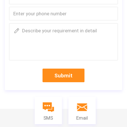
ernationalen Marken vorgewählt, und die Qualität i
st ausgezeichnet und bemüht sich, nullwartung zu 
erzielen, um die Sorgen der Kunden zu verringern.
Detail-Bilder
Describe your requirement in detail
Submit
SMS
Email