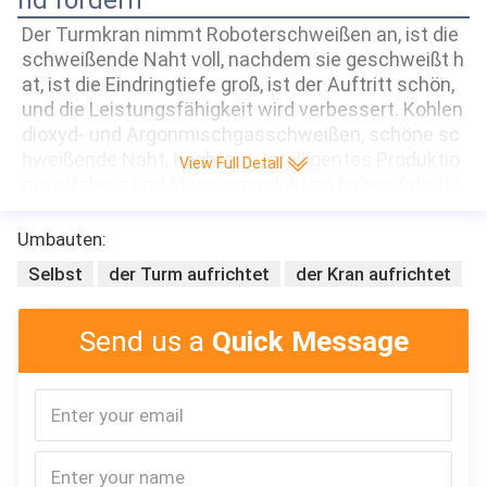
Der Turmkran nimmt Roboterschweißen an, ist die 
schweißende Naht voll, nachdem sie geschweißt h
at, ist die Eindringtiefe groß, ist der Auftritt schön, 
und die Leistungsfähigkeit wird verbessert. Kohlen
dioxyd- und Argonmischgasschweißen, schöne sc
hweißende Naht, hochfest. Intelligentes Produktio
View Full Detall
nsverfahren und Massenproduktion haben Arbeits
-Leistungsfähigkeit verbessert und den Lieferungs
zyklus verkürzten. Alle elektrischen Komponenten, 
Umbauten:
die internationale erstklassige Marke Schneider an
Selbst
der Turm aufrichtet
der Kran aufrichtet
zunehmen, die die Zuverlässigkeits- und Nutzungs
dauer des elektrischen Systems maximiert, verrin
gert die Durchfallquote und spart unnötige Kosten 
Send us a
Quick Message
für Kunden. Das Oberteil des elektrischen Kastens 
wird vom Edelstahl gemacht, der nicht rostig korro
sionsbeständig ist, und eine starke Dichtung hat, z
um des Regenkorrosions- und -Sandsturmschade
ns der Elektrogeräte zu vermeiden. Die zusammen
passenden Teile werden von den hochwertigen int