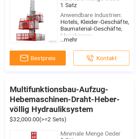
1 Satz
Anwendbare Industrien:
Hotels, Kleider-Geschäfte,
Baumaterial-Geschäfte,
Maschinerie-
...mehr
Reparaturwerkstätten,
Produktionsanlag
Bestpreis
Kontakt
Ausstellungsraum-
Standort:
Philippinen, Pakistan,
Mexiko
Multifunktionsbau-Aufzug-
Bedingung:
Neu
Hebemaschinen-Draht-Heber-
Herkunftsort:
völlig Hydrauliksystem
Shandong, China
$32,000.00(>=2 Sets)
Markenname:
Tavol
Minimale Menge Oeder
Verwendung: