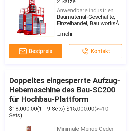
2 Sätze
Bau-Hebemaschine
Anwendbare Industrien:
Energiequelle:
Baumaterial-Geschäfte,
Elektrisch
Einzelhandel, Bau worksÂ
Riemen-Art:
Ausstellungsraum-
...mehr
Kabel
Standort:
Philippinen
Aufzuggeschwindigkeit:
Bestpreis
Kontakt
36m/min
Videoabgehendinspektion:
Zur Verfügung gestellt
Garantie:
1-jährig
Maschinerie-Prüfbericht:
Zur Verfügung gestellt
Nach Garantie-Service:
Doppeltes eingesperrte Aufzug-
Feldinstandsetzungs- und
Vermarktende Art:
Hebemaschine des Bau-SC200
Reparaturservice
Neues Produkt 2020
für Hochbau-Plattform
Lokaler ServiceÂ-
Garantie von
Standort:
Kernkomponenten:
$18,000.00(1 - 9 Sets) $15,000.00(>=10
Philippinen, Pakistan,
1-jährig
Sets)
Mexiko, Sri Lanka,
Kern-Komponenten:
Bangladesch
Minimale Menge Oeder
Motor